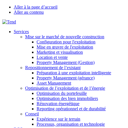
Aller à la page d’accueil
Aller au contenu
Services
Mise sur le marché de nouvelle construction
Configuration pour l'exploitation
Mise en œuvre de l'exploitation
Marketing et visualisation
Location et vente
Property Management (Gestion)
Repositionnement de l’existant
Préparation à une exploitation intelligente
Property Management (gérance)
Asset Management
Optimisation de l’exploitation et de l’énergie
Optimisation du portefeuille
Optimisation des bien immobiliers
Rénovation énergétique
Reporting opérationnel et de durabilité
Conseil
Expérience sur le terrain
Processus, organisation et technologie