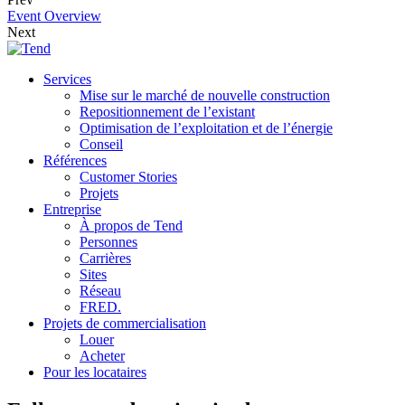
Event Overview
Next
Services
Mise sur le marché de nouvelle construction
Repositionnement de l’existant
Optimisation de l’exploitation et de l’énergie
Conseil
Références
Customer Stories
Projets
Entreprise
À propos de Tend
Personnes
Carrières
Sites
Réseau
FRED.
Projets de commercialisation
Louer
Acheter
Pour les locataires