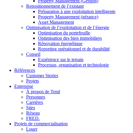
Property Management (Gestion)
Repositionnement de l’existant
Préparation à une exploitation intelligente
Property Management (gérance)
Asset Management
Optimisation de l’exploitation et de l’énergie
Optimisation du portefeuille
Optimisation des bien immobiliers
Rénovation énergétique
Reporting opérationnel et de durabilité
Conseil
Expérience sur le terrain
Processus, organisation et technologie
Références
Customer Stories
Projets
Entreprise
À propos de Tend
Personnes
Carrières
Sites
Réseau
FRED.
Projets de commercialisation
Louer