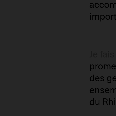
accom
import
Je fais
promen
des ge
ensemb
du Rhi