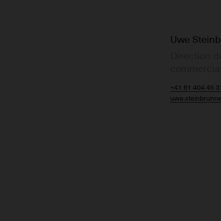
Uwe Steinb
Direction d
commercia
phone
+41 61 404 46 3
e-mail
uwe.steinbrunn