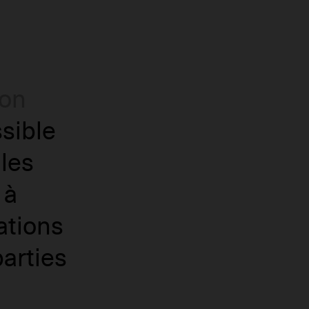
Fermer
mon
ssible
 les
 à
ations
arties