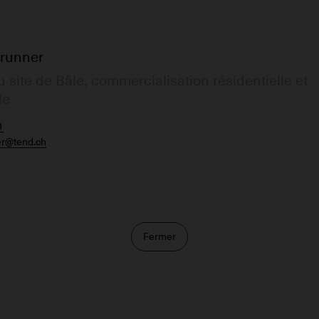
runner
u site de Bâle, commercialisation résidentielle et
le
1
er@tend.ch
Fermer