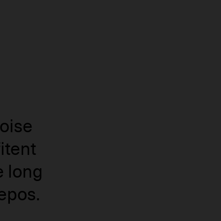
oise
itent
e long
epos.