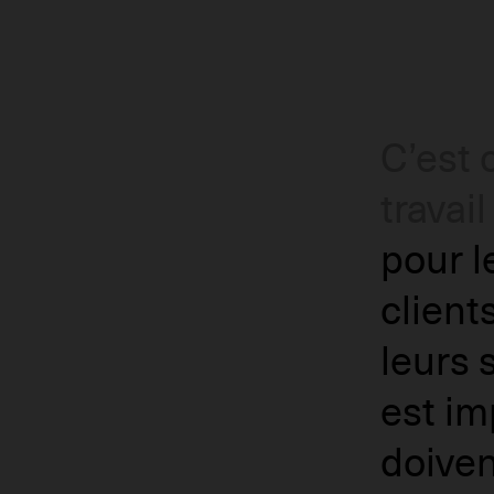
C’est
travail 
pour l
client
leurs 
est im
doiven