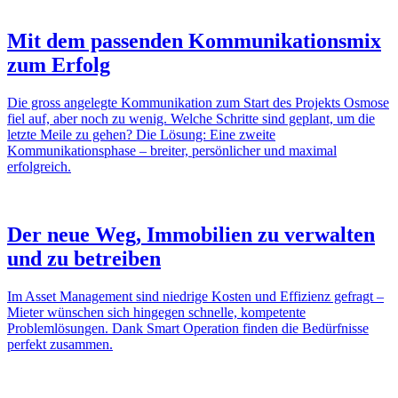
Mit dem passenden Kommunikationsmix
zum Erfolg
Die gross angelegte Kommunikation zum Start des Projekts Osmose
fiel auf, aber noch zu wenig. Welche Schritte sind geplant, um die
letzte Meile zu gehen? Die Lösung: Eine zweite
Kommunikationsphase – breiter, persönlicher und maximal
erfolgreich.
Der neue Weg, Immobilien zu verwalten
und zu betreiben
Im Asset Management sind niedrige Kosten und Effizienz gefragt –
Mieter wünschen sich hingegen schnelle, kompetente
Problemlösungen. Dank Smart Operation finden die Bedürfnisse
perfekt zusammen.