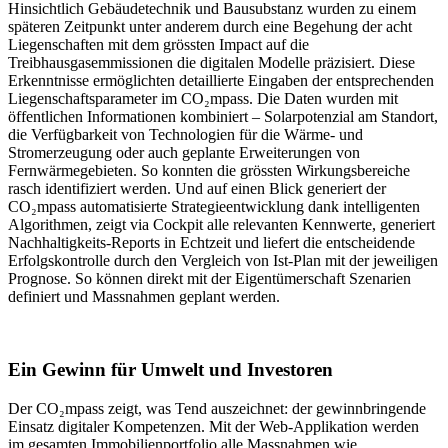
Hinsichtlich Gebäudetechnik und Bausubstanz wurden zu einem
späteren Zeitpunkt unter anderem durch eine Begehung der acht
Liegenschaften mit dem grössten Impact auf die
Treibhausgasemmissionen die digitalen Modelle präzisiert. Diese
Erkenntnisse ermöglichten detaillierte Eingaben der entsprechenden
Liegenschaftsparameter im CO₂mpass. Die Daten wurden mit
öffentlichen Informationen kombiniert – Solarpotenzial am Standort,
die Verfügbarkeit von Technologien für die Wärme- und
Stromerzeugung oder auch geplante Erweiterungen von
Fernwärmegebieten. So konnten die grössten Wirkungsbereiche
rasch identifiziert werden. Und auf einen Blick generiert der
CO₂mpass automatisierte Strategieentwicklung dank intelligenten
Algorithmen, zeigt via Cockpit alle relevanten Kennwerte, generiert
Nachhaltigkeits-Reports in Echtzeit und liefert die entscheidende
Erfolgskontrolle durch den Vergleich von Ist-Plan mit der jeweiligen
Prognose. So können direkt mit der Eigentümerschaft Szenarien
definiert und Massnahmen geplant werden.
Ein Gewinn für Umwelt und Investoren
Der CO₂mpass zeigt, was Tend auszeichnet: der gewinnbringende
Einsatz digitaler Kompetenzen. Mit der Web-Applikation werden
im gesamten Immobilienportfolio alle Massnahmen wie