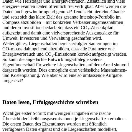
Daten wie Heizträger und Energieverbrauch. Zusätzlich sind viele
energierelevanten Daten öffentlich frei verfügbar. Aber werden die
Daten auch gewinnbringend genutzt? Tend sieht hier eine Chance
und setzt sich das klare Ziel: das gesamte Intershop-Portfolio im
Compass abzubilden – mit konkreten Verbesserungsmassnahmen
und deren Investitionsbedarf. So, dass ein CO₂-Absenkpfad
aufgezeigt und damit eine vielversprechende Ausgangslage für
Umwelt, Investoren und Verwaltung geschaffen wird.
Weiter gilt es, Liegenschaften bereits erfolgter Sanierungen im
CO₂mpass dahingehend abzubilden, dass alle Parameter wie
Energieverbrauch und CO₂-Emissionen korrekt aufgezeigt werden.
So kann die angedachte Entwicklungsstrategie seitens
Eigentümerschaft für weitere Liegenschaften auf dem Areal sinnvoll
dargestellt werden. Dies ermöglicht eine verlässliche Massnahmen-
und Kostenplanung. Wie aber wird eine so umfassende Aufgabe
umgesetzt?
Daten lesen, Erfolgsgeschichte schreiben
Wichtiger erster Schritt: mit wenigen Eingaben eine rasche
Übersicht der Treibhausgasemissionen je Liegenschaft zu erhalten.
Die ersten Daten des Eigentümers wurden mit öffentlich
verfügbaren Daten ergänzt und die Liegenschaften modelliert.