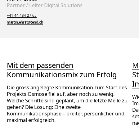
Partner / Leiter Digital Solutions
Telefon
+41 44 434 27 65
E-Mail
martin.ehrat@tend.ch
Mit dem passenden
M
Kommunikationsmix zum Erfolg
S
I
Die gross angelegte Kommunikation zum Start des
Projekts Osmose fiel auf, aber noch zu wenig.
Wi
Welche Schritte sind geplant, um die letzte Meile zu
Im
gehen? Die Lösung: Eine zweite
Da
Kommunikationsphase – breiter, persönlicher und
se
maximal erfolgreich.
na